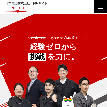
日本電測株式会社
採用サイト
ここでの一歩一歩が、あなたをプロに変えていく
経験ゼロから
挑戦
を力に。