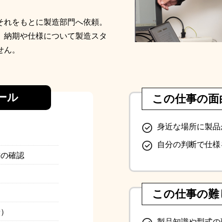
それをもとに製造部門へ依頼。
、納期や仕様について製造スタ
せん。
ール
この仕事の面
身近な場所に製品
自分の判断で仕様
書の確認
この仕事の難
せ）
製品知識や型式の